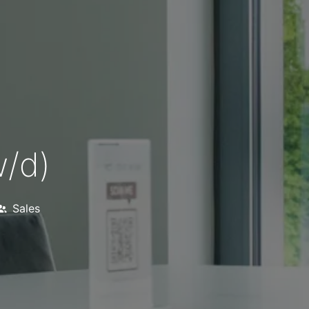
w/d)
Sales