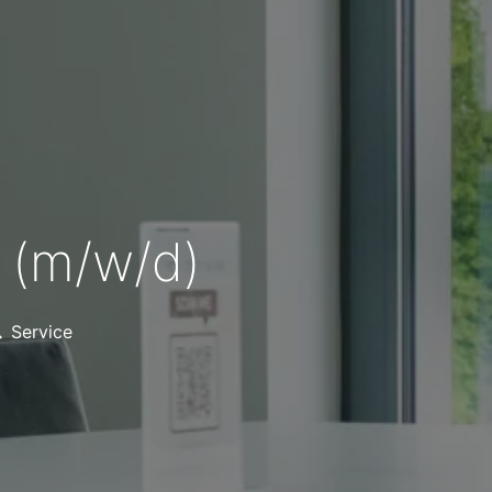
 (m/w/d)
Service