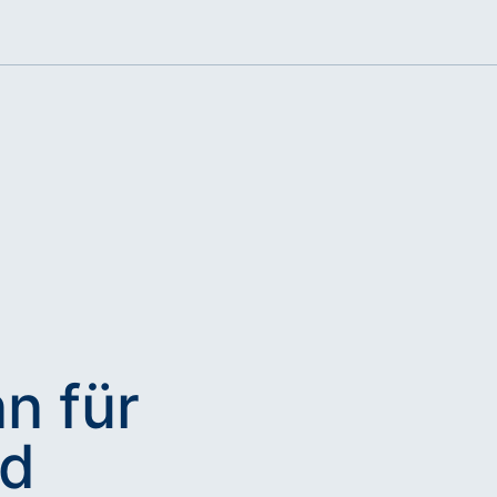
n für
nd