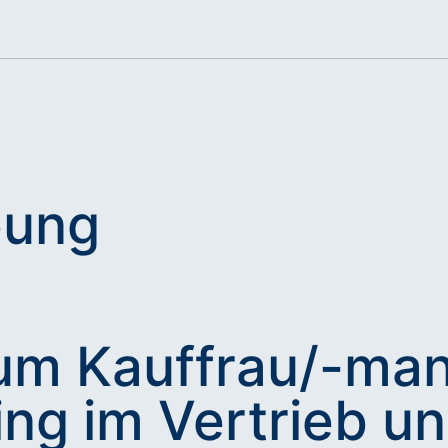
bung
um Kauffrau/-man
ng im Vertrieb u