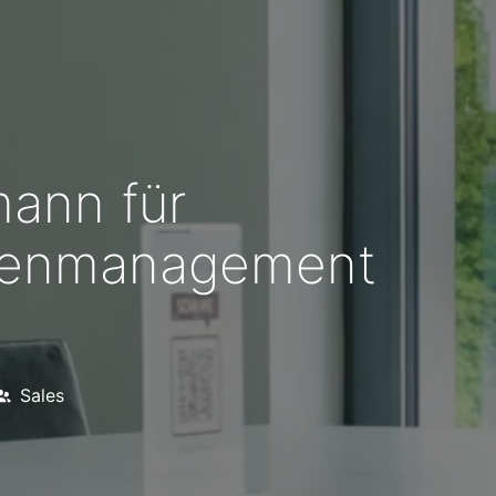
mann für
ndenmanagement
Sales