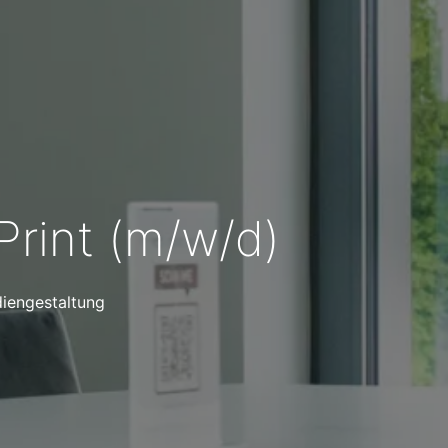
Print (m/w/d)
iengestaltung