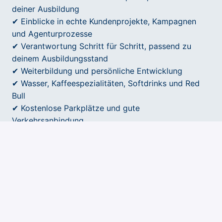
deiner Ausbildung
✔ Einblicke in echte Kundenprojekte, Kampagnen
und Agenturprozesse
✔ Verantwortung Schritt für Schritt, passend zu
deinem Ausbildungsstand
✔ Weiterbildung und persönliche Entwicklung
✔ Wasser, Kaffeespezialitäten, Softdrinks und Red
Bull
✔ Kostenlose Parkplätze und gute
Verkehrsanbindung
✔ Corporate Benefits mit attraktiven Angeboten und
Rabatten
✔ Teamevents und gemeinsame Aktivitäten
✔ Rad Leasing für hochwertige Bikes
✔ Betriebliche Altersvorsorge - einer muss es ja
machen 😉