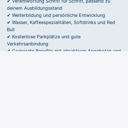
✔ Verantwortung Schritt für Schritt, passend zu
deinem Ausbildungsstand
✔ Weiterbildung und persönliche Entwicklung
✔ Wasser, Kaffeespezialitäten, Softdrinks und Red
Bull
✔ Kostenlose Parkplätze und gute
Verkehrsanbindung
✔ Corporate Benefits mit attraktiven Angeboten und
Rabatten
✔ Teamevents und gemeinsame Aktivitäten
✔ Rad Leasing für hochwertige Bikes
✔ Betriebliche Altersvorsorge - einer muss es ja
machen 😉
Starte deine Karriere mit uns!
Du möchtest Teil eines modernen Unternehmens